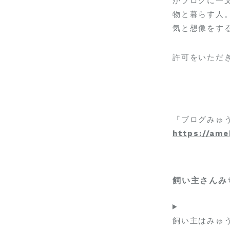
がブログに一
物と暮らす人
気と想像をす
許可をいただ
『ブログみゅ
https://am
飼い主さんみ
飼い主はみゅ