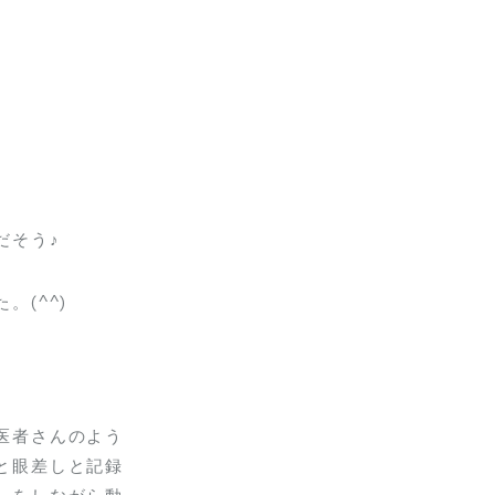
だそう♪
(^^)
医者さんのよう
と眼差しと記録