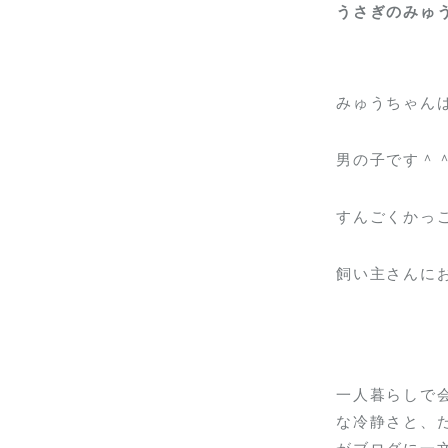
うさぎのみゅ
みゅうちゃん
男の子です＾
すんごくかっ
飼い主さんにお
一人暮らしで
な冷静さと、