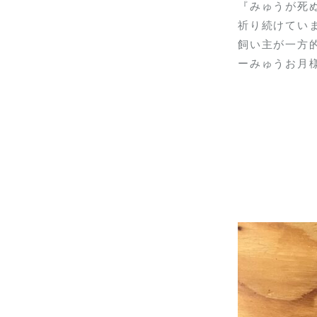
『みゅうが死
祈り続けてい
飼い主が一方
ーみゅうお月