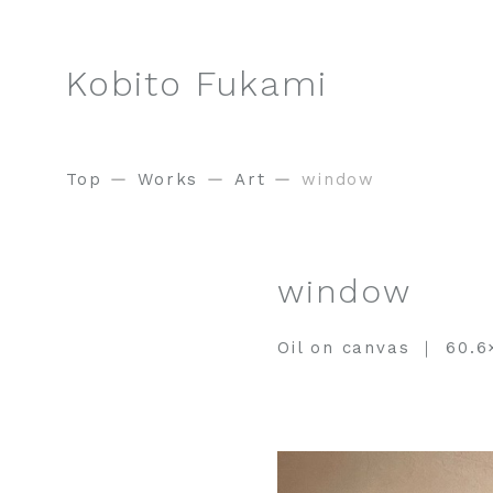
Kobito Fukami
Top
Works
Art
window
window
Oil on canvas
60.6