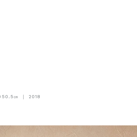
×50.5㎝
2018